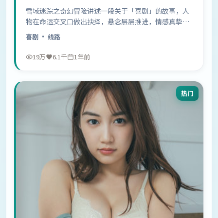
雪域迷踪之奇幻冒险讲述一段关于「喜剧」的故事，人
物在命运交叉口做出抉择，悬念层层推进，情感真挚动
人……
喜剧
· 线路
19万
6.1千
1年前
热门