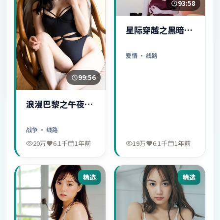
93:58
星际穿越之黑暗秘
密
爱情
· 线路
99:56
浪漫巴黎之午夜惊
魂
战争
· 线路
20万
6.1千
1年前
19万
6.1千
1年前
精选
精选