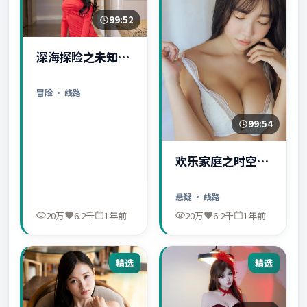
99:52
深海探险之未知世
界
冒险
· 线路
99:54
欢乐家庭之时空守
护者
悬疑
· 线路
20万
6.2千
1年前
20万
6.2千
1年前
精选
精选