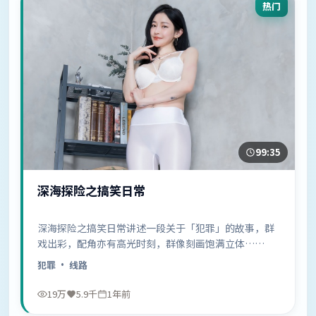
热门
99:35
深海探险之搞笑日常
深海探险之搞笑日常讲述一段关于「犯罪」的故事，群
戏出彩，配角亦有高光时刻，群像刻画饱满立体……
犯罪
· 线路
19万
5.9千
1年前