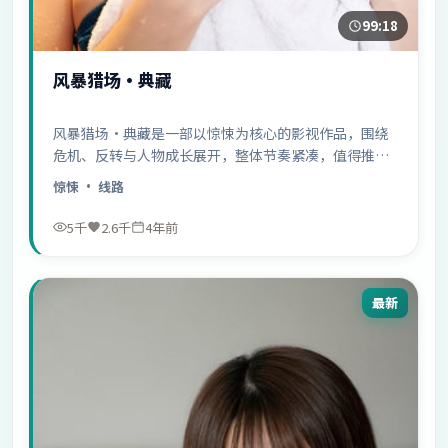
99:18
风暴猎场·典藏
风暴猎场·典藏是一部以惊悚为核心的影视作品，围绕
危机、反转与人物成长展开，整体节奏紧凑，值得推荐
观看。
惊悚
· 线路
5千
2.6千
4年前
最新