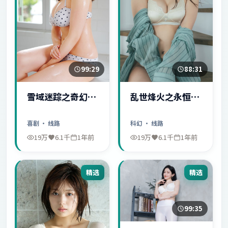
99:29
88:31
雪域迷踪之奇幻冒
乱世烽火之永恒爱
险
情
喜剧
· 线路
科幻
· 线路
19万
6.1千
1年前
19万
6.1千
1年前
精选
精选
99:35