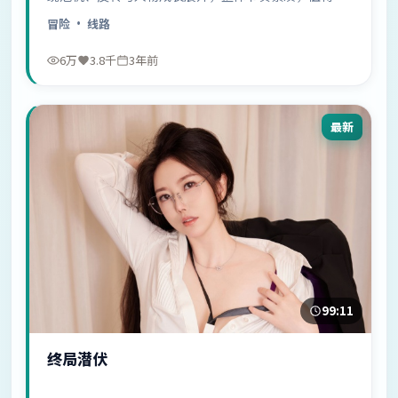
荐观看。
冒险
· 线路
6万
3.8千
3年前
最新
99:11
终局潜伏