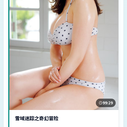
99:29
雪域迷踪之奇幻冒险