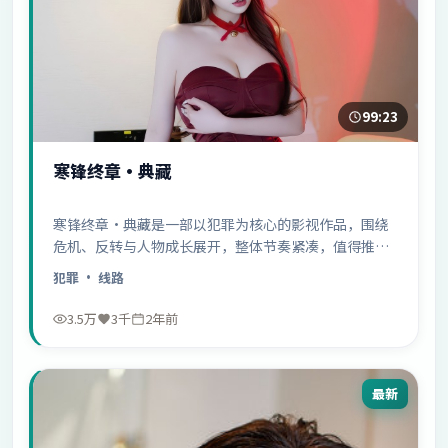
99:23
寒锋终章·典藏
寒锋终章·典藏是一部以犯罪为核心的影视作品，围绕
危机、反转与人物成长展开，整体节奏紧凑，值得推荐
观看。
犯罪
· 线路
3.5万
3千
2年前
最新