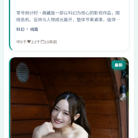
零号倒计时·典藏是一部以科幻为核心的影视作品，围
绕危机、反转与人物成长展开，整体节奏紧凑，值得推
荐观看。
科幻
· 线路
5千
2.3千
10年前
最新