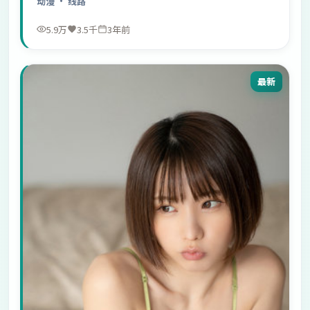
动漫
· 线路
5.9万
3.5千
3年前
最新