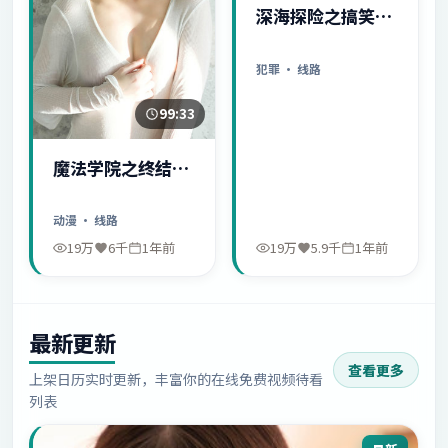
深海探险之搞笑日
常
犯罪
· 线路
99:33
魔法学院之终结序
幕
动漫
· 线路
19万
6千
1年前
19万
5.9千
1年前
最新更新
查看更多
上架日历实时更新，丰富你的在线免费视频待看
列表